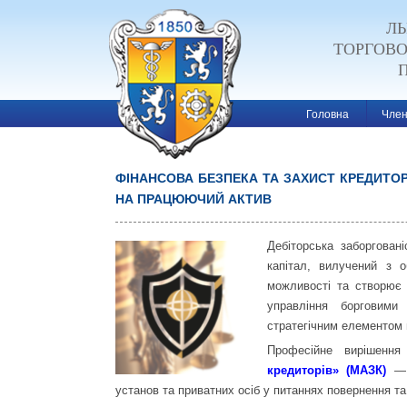
ЛЬ
ТОРГОВ
Головна
Член
ФІНАНСОВА БЕЗПЕКА ТА ЗАХИСТ КРЕДИТОР
НА ПРАЦЮЮЧИЙ АКТИВ
Post navigatio
Дебіторська заборгован
капітал, вилучений з о
можливості та створює 
управління борговими
стратегічним елементом 
Професійне вирішенн
кредиторів» (МАЗК)
— 
установ та приватних осіб у питаннях повернення та 