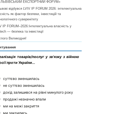
I ЛЬВІВСЬКИЙ ЕКСПОРТНИЙ ФОРУМ»
ьвові відбувся LVIV IP FORUM 2026: інтелектуальна
сність як фактор безпеки, інвестицій та
нологічного суверенітету
V IP FORUM–2026:Інтелектуальна власність у
ltech — безпека та інвестиції
тлого Великодня!
итування
еалізація товарів/послуг у зв'язку з війною
осії проти України...
суттєво зменшилась
не суттєво зменшилась
дохід залишився на рівні минулого року
продажі незначно впали
ми на межі закриття
ми закрились