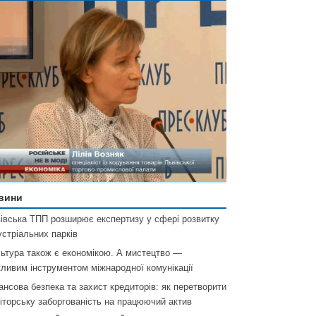
вини
івська ТПП розширює експертизу у сфері розвитку
устріальних парків
ьтура також є економікою. А мистецтво —
ливим інструментом міжнародної комунікації
ансова безпека та захист кредиторів: як перетворити
іторську заборгованість на працюючий актив