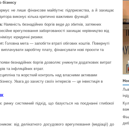
о бізнесу
ормує не лише фінансове майбутнє підприємства, а й захищає
редитора виконує кілька критично важливих функцій:
а:
Наявність безнадійних боргів веде до збитків, затяжних
офесійне врегулювання заборгованості захищає керівництво від
німізує юридичні ризики.
т:
Головна мета — запобігти втраті обігових коштів. Повернуті
 виплачувати заробітну плату, фінансувати нові проєкти та
ояви безнадійних боргів дозволяє уникнути додаткових витрат
рів та інфляційних втрат.
сципліна та жорсткий контроль над власними активами
Но
знесу. Увага до захисту своїх інтересів — це інвестиція в
Льв
інд
ЗК
Кул
є ринку системний підхід, що базується на поєднанні глибокої
важ
Фін
деб
ником: від делікатного досудового врегулювання (медіації) до