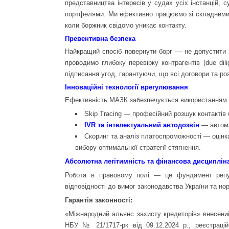
представництва інтересів у судах усіх інстанцій,
портфелями. Ми ефективно працюємо зі складними
коли боржник свідомо уникає контакту.
Превентивна безпека
Найкращий спосіб повернути борг — не допустити 
проводимо глибоку перевірку контрагентів (due dil
підписання угод, гарантуючи, що всі договори та ро
Інноваційні технології врегулювання
Ефективність МАЗК забезпечується використанням 
Skip Tracing — професійний розшук контактів 
IVR та інтелектуальний автодозвін
— автома
Скоринг та аналіз платоспроможності — оцінк
вибору оптимальної стратегії стягнення.
Абсолютна легітимність та фінансова дисциплін
Робота в правовому полі — це фундамент репут
відповідності до вимог законодавства України та но
Гарантія законності:
«Міжнародний альянс захисту кредиторів» внесени
НБУ № 21/1717-рк від 09.12.2024 р., реєстраці