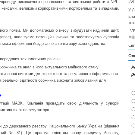
 супроводу виконавчого провадження та системної роботи з NPL-
«V
 кейсами, великими корпоративними портфелями та випадками,
У Л
вла
тех
його появи. Ми допомагаємо бізнесу вибудувати надійний щит:
LVI
igence), аналізуємо потенційні ризики та забезпечуємо супровід
MIi
зписки оформлені бездоганно з точки зору законодавства.
Сві
Оп
передових технологічних рішень:
Р
боржника та аналіз його актуального майнового стану.
р
тизовані системи для коректного та регулярного інформування.
а реальної здатності боржника виконати зобов’язання для
а
ації МАЗК. Компанія провадить свою діяльність у суворій
рмативних актів регулятора.
й до державного реєстру Національного банку України (рішення
йний № 81). Це гарантує клієнтам повну юридичну безпеку,