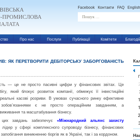
Facebook
Контакти
FAQ
Englis
ВІВСЬКА
О-ПРОМИСЛОВА
ПАЛАТА
ство
Про нас
Послуги
Публікації
Комітети
Благоді
Ка
ІВ: ЯК ПЕРЕТВОРИТИ ДЕБІТОРСЬКУ ЗАБОРГОВАНІСТЬ
n
ість — це не просто пасивні цифри у фінансових звітах. Це
бігу, який блокує розвиток компанії, обмежує її інвестиційні
реальні касові розриви. В умовах сучасного ринку ефективне
 зобов’язаннями є не просто операційним завданням, а
виживання та масштабування бізнесу.
я цих завдань забезпечує
«Міжнародний альянс захисту
лідер у сфері комплексного супроводу бізнесу, фінансових
запобігання виникненню боргів як в Україні, так і за кордоном.
На