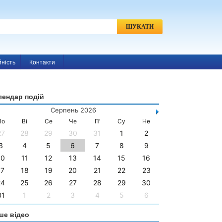
h
Пошук:
йність
Контакти
лендар подій
Серпень 2026
По
Ві
Се
Че
П’
Су
Не
27
28
29
30
31
1
2
3
4
5
6
7
8
9
10
11
12
13
14
15
16
17
18
19
20
21
22
23
24
25
26
27
28
29
30
31
1
2
3
4
5
6
ше відео