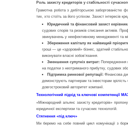
Роль захисту кредиторів у стабільності сучасног
Грамотна робота з дебіторською заборгованістю ф
тих, хто стоїть за його успіхом. Захист інтересів к
Юридичний та фінансовий захист керівник
судових спорів та ризиків списання активів. Пр
звинувачень у неефективному менеджменті та мі
Збереження капіталу як найвищий пріорите
гроші — це «здоровий» бізнес, здатний стабільно
виконувати власні зобов’язання.
Зменшення супутніх витрат:
Попередження п
на податки з неотриманого прибутку, судових збо
Підтримка ринкової репутації:
Фінансова ди
демонструють партнерам та інвесторам зрілість бі
довгостроковий авторитет компанії.
Технологічний підхід та ключові компетенції МА
«Міжнародний альянс захисту кредиторів» пропону
юридичної експертизи та сучасних технологій.
Стягнення «під ключ»
Ми беремо на себе повний цикл комунікації з борж