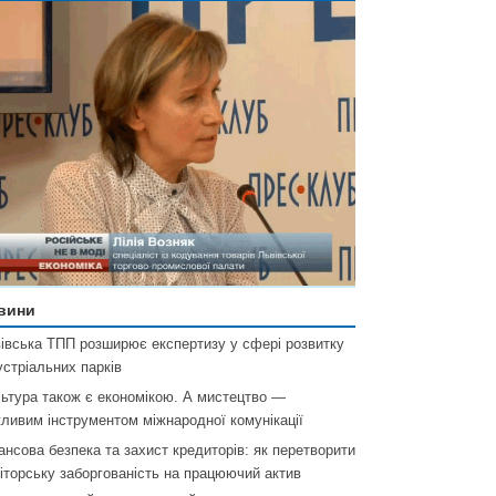
вини
івська ТПП розширює експертизу у сфері розвитку
устріальних парків
ьтура також є економікою. А мистецтво —
ливим інструментом міжнародної комунікації
ансова безпека та захист кредиторів: як перетворити
іторську заборгованість на працюючий актив