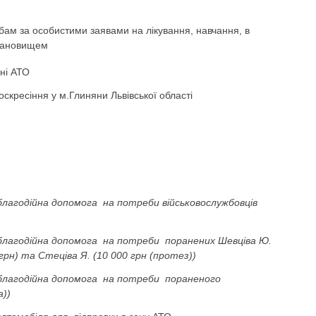
ам за особистими заявами на лікування, навчання, в
становищем
ні АТО
скресіння у м.Глиняни Львівської області
благодійна допомога на потреби військовослужбовців
благодійна допомога на потреби поранених Шевціва Ю.
 грн) та Стеціва Я. (10 000 грн (протез))
благодійна допомога на потреби пораненого
а))