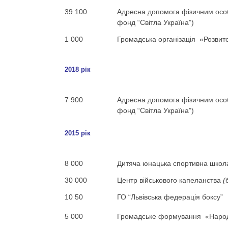
39 100
Адресна допомога фізичним особ
фонд “Світла Україна”)
1 000
Громадська організація «Розвит
2018 рік
7 900
Адресна допомога фізичним особ
фонд “Світла Україна”)
2015 рік
8 000
Дитяча юнацька спортивна школ
30 000
Центр військового капеланства
(
10 50
ГО “Львівська федерація боксу”
5 000
Громадське формування «Наро