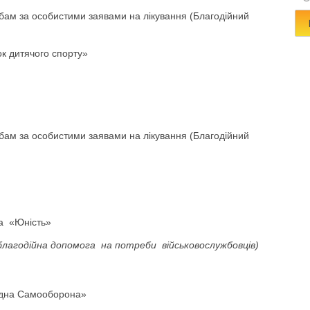
ам за особистими заявами на лікування (Благодійний
ок дитячого спорту»
ам за особистими заявами на лікування (Благодійний
а «Юність»
благодійна допомога на потреби військовослужбовців)
дна Самооборона»