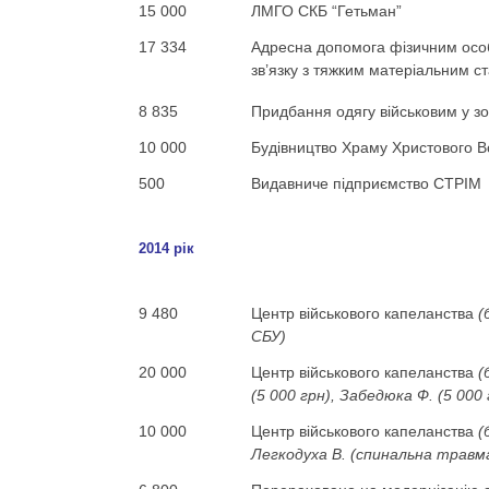
15 000
ЛМГО СКБ “Гетьман”
17 334
Адресна допомога фізичним особ
зв’язку з тяжким матеріальним 
8 835
Придбання одягу військовим у зо
10 000
Будівництво Храму Христового Во
500
Видавниче підприємство СТРІМ
2014 рік
9 480
Центр військового капеланства
(
СБУ)
20 000
Центр військового капеланства
(
(5 000 грн), Забедюка Ф. (5 000
10 000
Центр військового капеланства
(
Легкодуха В. (спинальна травм