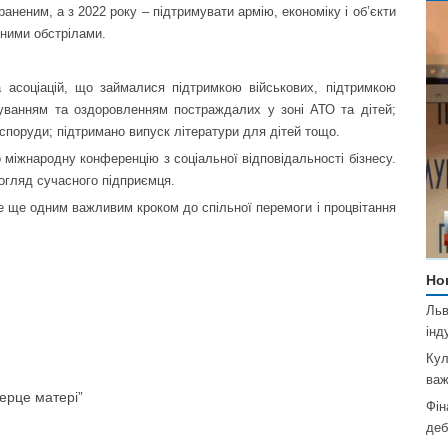
неним, а з 2022 року – підтримувати армію, економіку і об’єкти
тними обстрілами.
а асоціацій, що займалися підтримкою військових, підтримкою
ікуванням та оздоровленням постраждалих у зоні АТО та дітей;
 споруди; підтримано випуск літератури для дітей тощо.
о міжнародну конференцію з соціальної відповідальності бізнесу.
огляд сучасного підприємця.
е ще одним важливим кроком до спільної перемоги і процвітання
Но
Льв
інд
Кул
важ
ерце матері”
Фін
деб