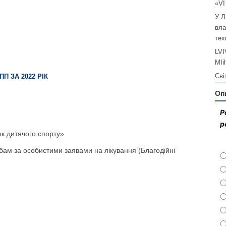
«V
У Л
вла
тех
LVI
MIi
Сві
П ЗА 2022 РІК
Оп
Р
р
ок дитячого спорту»
ам за особистими заявами на лікування (Благодійні