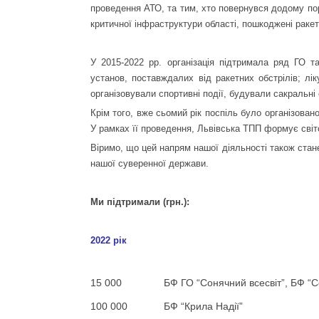
проведення АТО, та тим, хто повернувся додому пора
критичної інфраструктури області, пошкоджені раке
У 2015-2022 рр. організація підтримала ряд ГО т
установ, поставждалих від ракетних обстрілів; л
організовували спортивні події, будували сакральні
Крім того, вже сьомий рік поспіль було організован
У рамках її проведення, Львівська ТПП формує світ
Віримо, що цей напрям нашої діяльності також стан
нашої суверенної держави.
Ми підтримали (грн.):
2022 рік
15 000
БФ ГО “Сонячний всесвіт”, БФ “С
100 000
БФ “Крила Надії”