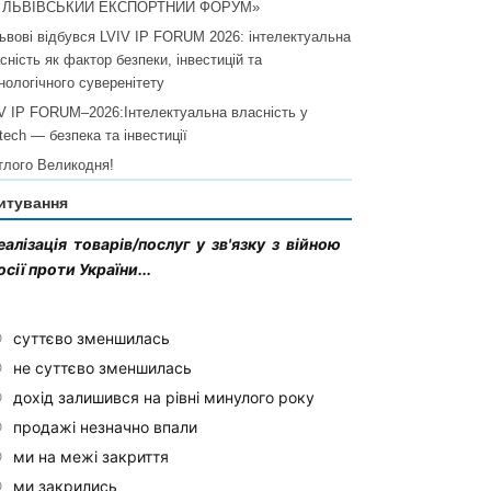
I ЛЬВІВСЬКИЙ ЕКСПОРТНИЙ ФОРУМ»
ьвові відбувся LVIV IP FORUM 2026: інтелектуальна
сність як фактор безпеки, інвестицій та
нологічного суверенітету
V IP FORUM–2026:Інтелектуальна власність у
ltech — безпека та інвестиції
тлого Великодня!
итування
еалізація товарів/послуг у зв'язку з війною
осії проти України...
суттєво зменшилась
не суттєво зменшилась
дохід залишився на рівні минулого року
продажі незначно впали
ми на межі закриття
ми закрились