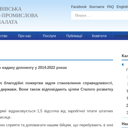
Facebook
Контакти
FAQ
Englis
ВІВСЬКА
О-ПРОМИСЛОВА
ПАЛАТА
ство
Про нас
Послуги
Публікації
Комітети
Благоді
Ка
 надану допомогу у 2014-2022 роках
є благодійні пожертви задля становлення справедливості,
 держави. Вони також відповідають цілям Сталого розвитку
рмії відраховується 1,5 відсотка від заробітної плати штатних
місяця.
На
шено сприяти та допомагати нашим бійцям, що перебувають в зоні