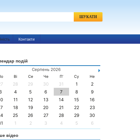
h
Пошук:
йність
Контакти
лендар подій
Серпень 2026
По
Ві
Се
Че
П’
Су
Не
27
28
29
30
31
1
2
3
4
5
6
7
8
9
10
11
12
13
14
15
16
17
18
19
20
21
22
23
24
25
26
27
28
29
30
31
1
2
3
4
5
6
ше відео