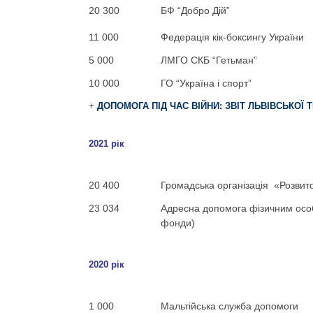
20 300
БФ “Добро Дій”
11 000
Федерація кік-боксингу України
5 000
ЛМГО СКБ “Гетьман”
10 000
ГО “Україна і спорт”
+
ДОПОМОГА ПІД ЧАС ВІЙНИ: ЗВІТ ЛЬВІВСЬКОЇ ТП
2021 рік
20 400
Громадська організація «Розвит
23 034
Адресна допомога фізичним особ
фонди)
2020 рік
1 000
Мальтійська служба допомоги