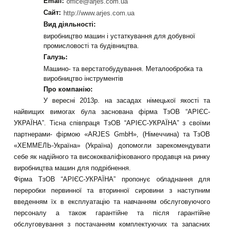
Email:
office@arjes.com.ua
Сайт:
http://www.arjes.com.ua
Вид діяльності:
виробництво машин і устаткування для добувної
промисловості та будівництва.
Галузь:
Машино- та верстатобудування. Металообробка та
виробництво інструментів
Про компанію:
У вересні 2013р. на засадах німецької якості та
найвищих вимогах була заснована фірма ТзОВ “АРІЄС-
УКРАЇНА”. Тісна співпраця ТзОВ “АРІЄС-УКРАЇНА” з своїми
партнерами- фірмою «ARJES GmbH», (Німеччина) та ТзОВ
«ХЕММЕЛЬ-Україна» (Україна) допомогли зарекомендувати
себе як надійного та висококваліфікованого продавця на ринку
виробництва машин для подрібнення.
Фірма ТзОВ “АРІЄС-УКРАЇНА” пропонує обладнання для
переробки первинної та вторинної сировини з наступним
введенням їх в експлуатацію та навчанням обслуговуючого
персоналу а також гарантійне та після гарантійне
обслуговування з постачанням комплектуючих та запасних