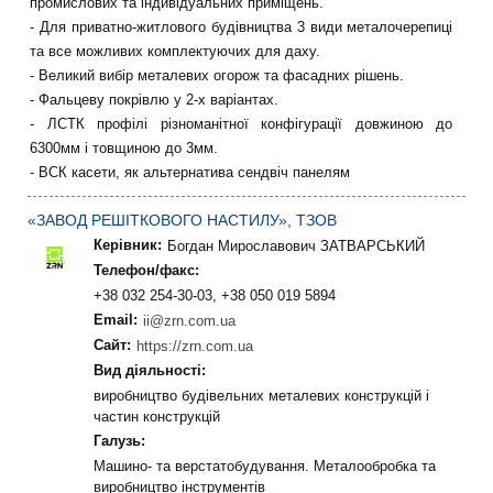
промислових та індивідуальних приміщень.
- Для приватно-житлового будівництва 3 види металочерепиці
та все можливих комплектуючих для даху.
- Великий вибір металевих огорож та фасадних рішень.
- Фальцеву покрівлю у 2-х варіантах.
- ЛСТК профілі різноманітної конфігурації довжиною до
6300мм і товщиною до 3мм.
- ВСК касети, як альтернатива сендвіч панелям
«ЗАВОД РЕШІТКОВОГО НАСТИЛУ», ТЗОВ
Керівник:
Богдан Мирославович ЗАТВАРСЬКИЙ
Телефон/факс:
+38 032 254-30-03, +38 050 019 5894
Email:
ii@zrn.com.ua
Сайт:
https://zrn.com.ua
Вид діяльності:
виробництво будівельних металевих конструкцій і
частин конструкцій
Галузь:
Машино- та верстатобудування. Металообробка та
виробництво інструментів