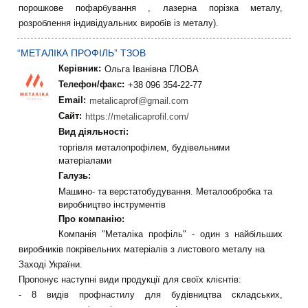
порошкове пофарбування , лазерна порізка металу,
розроблення індивідуальних виробів із металу).
“МЕТАЛІКА ПРОФІЛЬ” ТЗОВ
Керівник:
Ольга Іванівна ГЛОВА
Телефон/факс:
+38 096 354-22-77
Email:
metalicaprof@gmail.com
Сайт:
https://metalicaprofil.com/
Вид діяльності:
торгівля металопрофілем, будівельними
матеріалами
Галузь:
Машино- та верстатобудування. Металообробка та
виробництво інструментів
Про компанію:
Компанія "Металіка профіль" - один з найбільших
виробників покрівельних матеріалів з листового металу на
Заході України.
Пропонує наступні види продукції для своїх клієнтів:
- 8 видів профнастилу для будівництва складських,