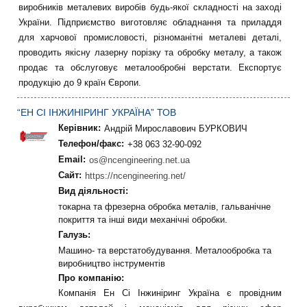
виробників металевих виробів будь-якої складності на заході
України. Підприємство виготовляє обладнання та приладдя
для харчової промисловості, різноманітні металеві деталі,
проводить якісну лазерну порізку та обробку металу, а також
продає та обслуговує металообробні верстати. Експортує
продукцію до 9 країн Європи.
“ЕН СІ ІНЖИНІРИНГ УКРАЇНА” ТОВ
Керівник:
Андрій Мирославович БУРКОВИЧ
Телефон/факс:
+38 063 32-90-092
Email:
os@ncengineering.net.ua
Сайт:
https://ncengineering.net/
Вид діяльності:
токарна та фрезерна обробка металів, гальванічне
покриття та інші види механічні обробки.
Галузь:
Машино- та верстатобудування. Металообробка та
виробництво інструментів
Про компанію:
Компанія Ен Сі Інжиніринг Україна є провідним