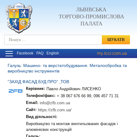
ЛЬВІВСЬКА
ТОРГОВО-ПРОМИСЛОВА
ПАЛАТА
Пошук:
my.lcci.com.ua
Facebook
FAQ
English
Галузь: Машино- та верстатобудування. Металообробка та
виробництво інструментів
“ЗАХІД ФАСАД БУД ПРО” ,ТОВ
Керівник:
Павло Андрійович ЛИСЕНКО
Телефон/факс:
+ 38 067 676 66 99, 096 457 71 31
Email:
info@zfb.com.ua
Сайт:
https://zfb.com.ua/
Вид діяльності:
Виробництво та монтаж вентильованих фасадів і
алюмінієвих конструкцій
Галузь: