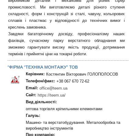
виробником деталей і механізмів для різних сфер
промисловості. Ми виготовляємо деталі різного ступеня
складності, форм і конструкцій зі сталі, чавуну, кольорових
сплавів і пластмас у відповідності до технічних вимог і
креслень замовника.
Завдяки багаторічному досвіду, професіоналізму наших
фахівців, сучасному парку верстатного обладнання ми
зможемо гарантувати високу якість продукції, дотримання
термінів і прийнятні ціни на токарні роботи.
“ФІРМА “ТЕХНІКА МОНТАЖУ” ТОВ
Керівник:
Костянтин Вікторович ГОЛОПОЛОСОВ
Телефон/факс:
+38 067 670 72-62
Email:
office@teem.ua
Сайт:
https://teem.ua/
Вид діяльності:
оптова торгівля кріпильними елементами
Галузь:
Машино- та верстатобудування. Металообробка та
виробництво інструментів
Про компанію: