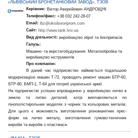
«ЛЬВІВСЬКИЙ БРОНЕТАНКОВИЙ ЗАВОД», ТЗОВ
Керівник:
Віктор Аверкійович АНДРОЩУК
Телефон/факс:
+38 032 242-28-07
Email:
lbz@ukroboronprom.com
Сайт:
http://www.tank.lviv.ua
Вид діяльності:
виробництво зброї та боєприпасів.
Галузь:
Машино- та верстатобудування. Металообробка та
виробництво інструментів
Про компанію:
В даний час підприємство займається подальшою
модернізацією машин Т-72, проводить ремонт машин БТР-60,
БТР-80, БМП-1, Т-64 для потреб української армії.
На підприємстві успішно впроваджено у виробництво литво в
землю та литво деталей, котрі виплавляються по
пінополістирольних моделях з чорних та кольорових металів.
Для цього є можливість виготовлення різноманітних прес-
форм на литво металу, виготовлення гумово-технічних
виробів та виробів з пластмаси.