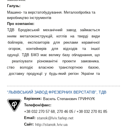
Галузь:
Машино- та верстатобудування. Металообробка та
виробництво інструментів
Про компанію:
ТДВ Бродівський механічний завод займається
товленням металоконструкцій, котлів на тверді види
ва, бойлерів, експозиторів для реклами керамічної
ки, огорож, контейнерів для відходів та іншої
лопродукції. ТДВ БМЗ має велику базу обладнання, що
оляє реалізувати різноманітні проекти замовника.
риємство володіє власною транспортною базою,
снює доставку продукції у будь-який регіон України та
рдон.
“ЛЬВІВСЬКИЙ ЗАВОД ФРЕЗЕРНИХ ВЕРСТАТIВ”, ТДВ
Керівник:
Василь Степанович ГРИНЧУК
Телефон/факс:
+38 032 270 57 68, 270 46 05 / +38 032 270 81 85
Email:
stanok@lviv.farlep.net
Сайт:
http://stanok.lviv.ua