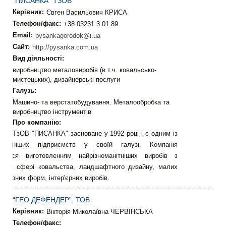
“ПИСАНКА” ТЗОВ
Керівник:
Євген Васильович КРИСА
Телефон/факс:
+38 03231 3 01 89
Email:
pysankagorodok@i.ua
Сайт:
http://pysanka.com.ua
Вид діяльності:
виробництво металовиробів (в т.ч. ковальсько-
мистецьких), дизайнерські послуги
Галузь:
Машино- та верстатобудування. Металообробка та
виробництво інструментів
Про компанію:
ТзОВ "ПИСАНКА" засноване у 1992 році і є одним із
отужніших підприємств у своїй галузі. Компанія
ається виготовленням найрізноманітніших виробів з
лу у сфері ковальства, ландшафтного дизайну, малих
ектурних форм, інтер'єрних виробів.
“ГЕО ДЕФЕНДЕР”, ТОВ
Керівник:
Вікторія Миколаївна ЧЕРВІНСЬКА
Телефон/факс: