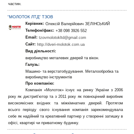
частин.
“МОЛОТОК ЛТД” ТЗОВ
Керівник:
Олексій Валерійович ЗЕЛІНСЬКИЙ
Телефон/факс:
+38 098 3926 552
Email:
tzovmolotokltd@gmail.com
Сайт:
http://dveri-molotok.com.ua
Вид діяльності:
виробництво металевих дверей та вікон.
Галузь:
Машино- та верстатобудування. Металообробка та
виробництво інструментів
Про компанію:
Компанія «Молоток» існує на ринку України з 2006
року як дистриб’ютор та з 2011 року як повноцінний виробник
високоякісних вхідних та міжкімнатних дверей. Протягом
всього періоду свого існування компанія зарекомендувала
себе як надійний та креативний партнер у створенні затишку в
офісі, квартирі чи приватному будинку.