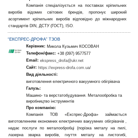
Компанія спеціалізується на поставках кріпильних
виробів відомих світових брендів, пропонує широкий
асортимент кріпильних виробів відповідно до міжнародних
стандартів DIN, ДСТУ (ГОСТ), ISO.
“ЕКСПРЕС-ДРОФА” ТЗОВ
Керівник:
Микола Кузьмич КОСОВАН
Телефон/факс:
+38 (097) 9577577
Email:
ekspress_drofa@ukr.net
Сайт:
https://express-drofa.com.ua/
Вид діяльності:
виготовлення електричного вакуумного обігрівача
Галузь:
Машино- та верстатобудування. Металообробка та
виробництво інструментів
Про компанію:
Компанія ТОВ «Експрес-Дрофа» займається
виготовленням економних електричних вакуумних обігрівачів ,
надає послуги по металообробці (порізка металу на пилі,
лазерна зварка виробів, гнуття металу на листогибі,