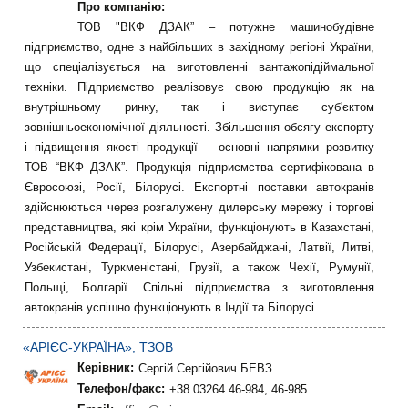
Про компанію:
ТОВ "ВКФ ДЗАК” – потужне машинобудівне
підприємство, одне з найбільших в західному регіоні України,
що спеціалізується на виготовленні вантажопідіймальної
техніки. Підприємство реалізовує свою продукцію як на
внутрішньому ринку, так і виступає суб'єктом
зовнішньоекономічної діяльності. Збільшення обсягу експорту
і підвищення якості продукції – основні напрямки розвитку
ТОВ “ВКФ ДЗАК”. Продукція підприємства сертифікована в
Євросоюзі, Росії, Білорусі. Експортні поставки автокранів
здійснюються через розгалужену дилерську мережу і торгові
представництва, які крім України, функціонують в Казахстані,
Російській Федерації, Білорусі, Азербайджані, Латвії, Литві,
Узбекистані, Туркменістані, Грузії, а також Чехії, Румунії,
Польщі, Болгарії. Спільні підприємства з виготовлення
автокранів успішно функціонують в Індії та Білорусі.
«АРІЄС-УКРАЇНА», ТЗОВ
Керівник:
Сергій Сергійович БЕВЗ
Телефон/факс:
+38 03264 46-984, 46-985