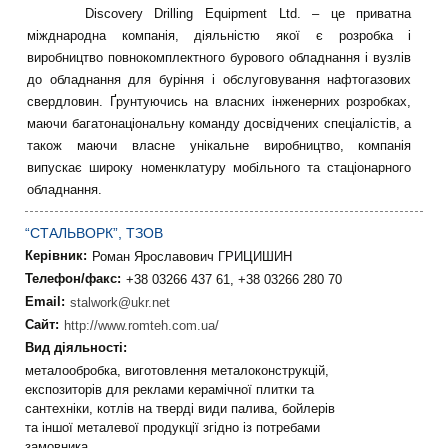
Discovery Drilling Equipment Ltd. – це приватна
міжднародна компанія, діяльністю якої є розробка і
виробництво повнокомплектного бурового обладнання і вузлів
до обладнання для буріння і обслуговування нафтогазових
свердловин. Ґрунтуючись на власних інженерних розробках,
маючи багатонаціональну команду досвідчених спеціалістів, а
також маючи власне унікальне виробництво, компанія
випускає широку номенклатуру мобільного та стаціонарного
обладнання.
“СТАЛЬВОРК”, ТЗОВ
Керівник:
Роман Ярославович ГРИЦИШИН
Телефон/факс:
+38 03266 437 61, +38 03266 280 70
Email:
stalwork@ukr.net
Сайт:
http://www.romteh.com.ua/
Вид діяльності:
металообробка, виготовлення металоконструкцій,
експозиторів для реклами керамічної плитки та
сантехніки, котлів на тверді види палива, бойлерів
та іншої металевої продукції згідно із потребами
замовника.