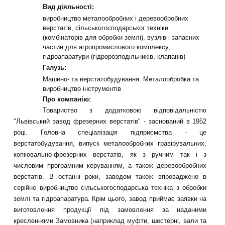
Вид діяльності:
виробництво металообробних і деревообробних
верстатів, сільськогосподарської техніки
(комбінаторів для обробки землі), вузлів і запасних
частин для агропромислового комплексу,
гідроапаратури (гідророзподільників, клапанів)
Галузь:
Машино- та верстатобудування. Металообробка та
виробництво інструментів
Про компанію:
Товариство з додатковою відповідальністю
"Львівський завод фрезерних верстатів" - заснований в 1952
році. Головна спеціалізація підприємства - це
верстатобудування, випуск металообробних гравірувальних,
копіювально-фрезерних верстатів, як з ручним так і з
числовим програмним керуванням, а також деревообробних
верстатів. В останні роки, заводом також впроваджено в
серійне виробництво сільськогосподарська техніка з обробки
землі та гідроапаратура. Крім цього, завод приймає заявки на
виготовлення продукції під замовлення за наданими
кресленнями Замовника (наприклад муфти, шестерні, вали та