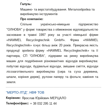
Галузь:
Машино- та верстатобудування. Металообробка та
виробництво інструментів
Про компанію:
Спільне українсько-німецьке підприємство
"ОЛНОВА" у формі товариства з обмеженою відповідальністю
засноване в травні 1997 року за участі німецької фірми
«HAMMEL Recyclіngtechnіk GmbH». Фірма «HAMMEL
Recyclіngtechnіk» існує більш аніж 20 років. Прекрасна якість
продукції зробила фірму «HAMMEL Recyclіngtechnіk» та її
партнера, СП “ОЛНОВА”, лідерами на ринку виробництва
машин для подрібнення різноманітних відходів виробництва:
побутові відходи, будівельні відходи, змішане сміття, відходи
лісозаготівельного виробництва (сира та суха деревина,
шпали, коріння дерев), рулони паперу та фольги, каміння та
земля.
“МЕРТО-ЛТД”, НВФ ТОВ
Керівник:
Ярослав Юрійович МЕРЦАЛО
Телефон/факс:
+ 38 032 295 11 44