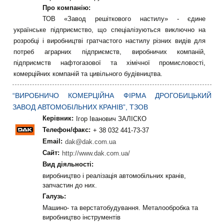
Про компанію:
ТОВ «Завод решіткового настилу» - єдине
українське підприємство, що спеціалізуються виключно на
розробці і виробництві гратчастого настилу різних видів для
потреб аграрних підприємств, виробничих компаній,
підприємств нафтогазової та хімічної промисловості,
комерційних компаній та цивільного будівництва.
“ВИРОБНИЧО КОМЕРЦІЙНА ФІРМА ДРОГОБИЦЬКИЙ
ЗАВОД АВТОМОБІЛЬНИХ КРАНІВ”, ТЗОВ
Керівник:
Ігор Іванович ЗАЛІСКО
Телефон/факс:
+ 38 032 441-73-37
Email:
dak@dak.com.ua
Сайт:
http://www.dak.com.ua/
Вид діяльності:
виробництво і реалізація автомобільних кранів,
запчастин до них.
Галузь:
Машино- та верстатобудування. Металообробка та
виробництво інструментів