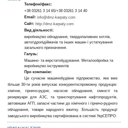
Телефон/факс:
+38 03261 3 14 65/+38 03261 3 14 40
Email:
info@dmz-karpaty.com
Сайт:
http://dmz-karpaty.com
Вид діяльності:
виробництво обладнання, твердопаливних котлів,
автогідропідіймачів та інших машин і устаткування
загального призначення.
Галузь:
Машино- та верстатобудування. Металообробка та
виробництво інструментів
Про компанію:
Це сучасне машинобудівне підприємство, яке вже
більше 30-ти років випускає конкурентоспроможну продукцію:
хімічне, гірничо-рудне, насосне обладнання, ємкості та
резервуари для АЗС, та транспортування нафтопродуктів,
автовишки АГП, запасні частини до хімічного і гірничо-рудного
обладнання, товари народного вжитку. Більшість продукції
заводського виробництва сертифікована в системі УкрСЕПРО.