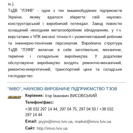
ін.).
ТзДВ "ЛЗФВ" - одне з тих машинобудівних підприємств
України, якому вдалося зберегти свій науково-
конструкторський і виробничий потенціал. Завод повністю
оснащений неохідним металообробним обладнанням, у т.ч.
верстатами з ЧПК високої точності і укомплектований робочим
та інженерно-технічним персоналом. Виробнича структура
ТзДВ "ЛЗФВ" включає в себе заготівельне, механічне,
термічне і складальне виробництва. У додаткове
обслуговуюче виробництво входять ремонтно-механічний,
ремонтно-енергетичний, транспортний цехи та складське
господарство.
“IМВО”, НАУКОВО-ВИРОБНИЧЕ ПІДПРИЄМСТВО ТЗОВ
Керівник:
Ігор Іванович ВИСОВСЬКИЙ
Телефон/факс:
+38 032 297 14 44, 297 04 75, 297 04 50 / +38 032
297 14 44
Email:
pryjm@imvo.lviv.ua, market@imvo.lviv.ua
Сайт:
http://imvo.lviv.ua