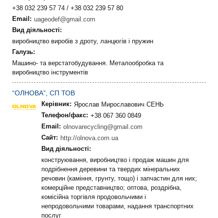
+38 032 239 57 74 / +38 032 239 57 80
Email:
uageodef@gmail.com
Вид діяльності:
виробництво виробів з дроту, ланцюгів і пружин
Галузь:
Машино- та верстатобудування. Металообробка та
виробництво інструментів
“ОЛНОВА”, СП ТОВ
Керівник:
Ярослав Мирославович СЕНЬ
Телефон/факс:
+38 067 360 0849
Email:
olnovarecycling@gmail.com
Сайт:
http://olnova.com.ua
Вид діяльності:
конструювання, виробництво і продаж машин для
подрібнення деревини та твердих мінеральних
речовин (каміння, грунту, тощо) і запчастин для них;
комерційне представництво; оптова, роздрібна,
комісійна торгівля продовольчими і
непродовольчими товарами, надання транспортних
послуг