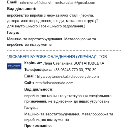
Email:
info-merto@ukr.net, merto.ruslan@gmail.com
Вид діяльності:
виробництво виробів з нержавіючої сталі (перила,
декоративні огородження, сходи, металоконструкції
для внутрішнього і зовнішнього оздоблення.)
Галузь:
Машино- та верстатобудування. Металообробка та
виробництво інструментів
“ДІСКАВЕРІ-БУРОВЕ ОБЛАДНАННЯ (УКРАЇНА)”, ТОВ
Керівник:
Лілія Степанівна ВОЙТАНОВСЬКА
Телефон/факс:
+38 03245 770 30, 770 39
Email:
liliya.voytanovska@discoveryde.com
Сайт:
http://discoveryde.com
Вид діяльності:
виробництво машин та устаткування спеціального
призначення, не віднесених до інших угруповань
Галузь:
Машино- та верстатобудування. Металообробка та
виробництво інструментів
Про компанію: