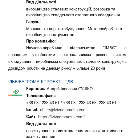
Вид діяльності:
виробництво сталевих конструкцій, розробка та
виробництво складського стелажного обладнання
Галузь:
Машино- та верстатобудування. Металообробка та
виробництво інструментів
Про компанію:
Науково-виробниче підприємство "ІМВО" є
провідним українським постачальником рішень систем
складування і виробником спеціальних сталевих конструкцій з
досвідом роботи на даному ринку – більше 20 років.
“ЛЬВІВАГРОМАШПРОЕКТ”, ТДВ
Керівник:
Андрій Іванович СУШКО
Телефон/факс:
+38 032 238 43 61 / +38 032 238 43 68, 238 43 61
Email:
office@lvivagromash.com
Сайт:
https://lvivagromash.com/
Вид діяльності:
проектування та виготовлення машин для хімічного
захисту рослин