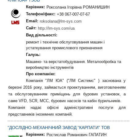
«ЛМ ЮА» ТЗОВ
Керівник:
Роксолана Ігорівна РОМАНИШИН
Телефон/факс:
+38 067-007-07-67
Email:
roksolana@lm-sys.com
Сайт:
http://lm-sys.com/ua
Вид діяльності:
ремонт і технічне обслуговування машин і
устаткування промислового призначення
Галузь:
Машино- та верстатобудування. Металообробка та
виробництво інструментів
Про компанію:
Компанія "ЛМ ЮА" ("ЛМ Системс" ) заснована у
березні 2016 року, займається проектуванням, виготовленням
та обслуговуванням приміщень для бурових установок, а
саме VFD, SCR, MCC, бурових насосів та кабін бурильників.
Компанія надає офісні адміністративні послуги для
представників іноземних компаній.
“ДОСЛІДНО-МЕХАНІЧНИЙ ЗАВОД “КАРПАТИ” ТОВ
Керівник:
Ростислав Романович ГАПАТИН