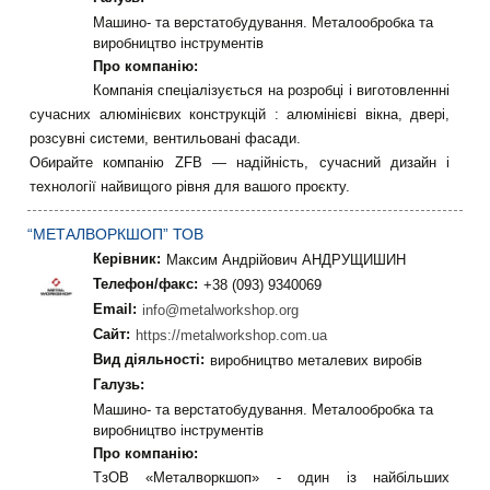
Машино- та верстатобудування. Металообробка та
виробництво інструментів
Про компанію:
Компанія спеціалізується на розробці і виготовленнні
сучасних алюмінієвих конструкцій : алюмінієві вікна, двері,
розсувні системи, вентильовані фасади.
Обирайте компанію ZFB — надійність, сучасний дизайн і
технології найвищого рівня для вашого проєкту.
“МЕТАЛВОРКШОП” ТОВ
Керівник:
Максим Андрійович АНДРУЩИШИН
Телефон/факс:
+38 (093) 9340069
Email:
info@metalworkshop.org
Сайт:
https://metalworkshop.com.ua
Вид діяльності:
виробництво металевих виробів
Галузь:
Машино- та верстатобудування. Металообробка та
виробництво інструментів
Про компанію:
ТзОВ «Металворкшоп» - один із найбільших