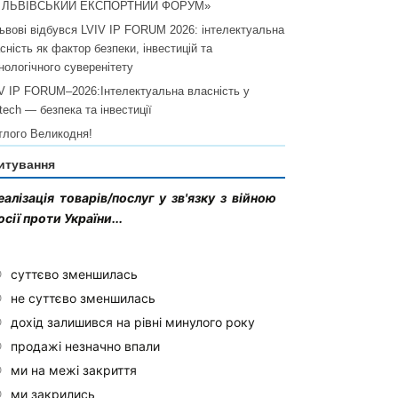
I ЛЬВІВСЬКИЙ ЕКСПОРТНИЙ ФОРУМ»
ьвові відбувся LVIV IP FORUM 2026: інтелектуальна
сність як фактор безпеки, інвестицій та
нологічного суверенітету
V IP FORUM–2026:Інтелектуальна власність у
ltech — безпека та інвестиції
тлого Великодня!
итування
еалізація товарів/послуг у зв'язку з війною
осії проти України...
суттєво зменшилась
не суттєво зменшилась
дохід залишився на рівні минулого року
продажі незначно впали
ми на межі закриття
ми закрились