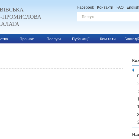
Facebook
Контакти
FAQ
Englis
ВІВСЬКА
О-ПРОМИСЛОВА
ПАЛАТА
ство
Про нас
Послуги
Публікації
Комітети
Благоді
Ка
n
На