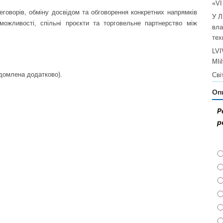
«V
оворів, обміну досвідом та обговорення конкретних напрямків
У Л
 можливості, спільні проєкти та торговельне партнерство між
вла
тех
LVI
MIi
ідомлена додатково).
Сві
Оп
Р
р