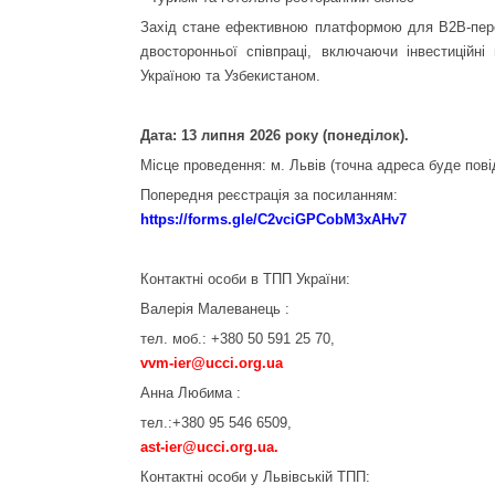
Захід стане ефективною платформою для B2B-перег
двосторонньої співпраці, включаючи інвестиційні
Україною та Узбекистаном.
Дата: 13 липня 2026 року (понеділок).
Місце проведення: м. Львів (точна адреса буде пов
Попередня реєстрація за посиланням:
https://forms.gle/C2vciGPCobM3xAHv7
Контактні особи в ТПП України:
Валерія Малеванець :
тел. моб.: +380 50 591 25 70,
vvm-ier@ucci.org.ua
Анна Любима :
тел.:+380 95 546 6509,
ast-ier@ucci.org.ua
.
Контактні особи у Львівській ТПП: