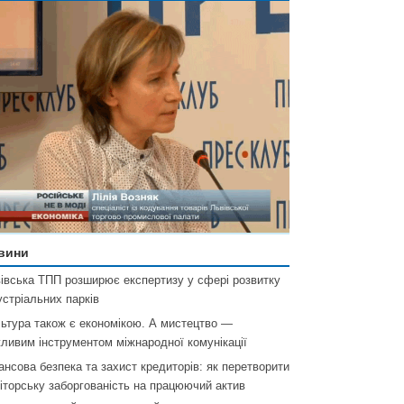
вини
івська ТПП розширює експертизу у сфері розвитку
устріальних парків
ьтура також є економікою. А мистецтво —
ливим інструментом міжнародної комунікації
ансова безпека та захист кредиторів: як перетворити
іторську заборгованість на працюючий актив