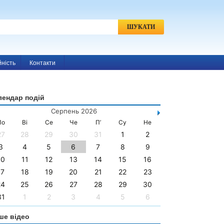
h
Пошук:
йність
Контакти
лендар подій
Серпень 2026
По
Ві
Се
Че
П’
Су
Не
27
28
29
30
31
1
2
3
4
5
6
7
8
9
10
11
12
13
14
15
16
17
18
19
20
21
22
23
24
25
26
27
28
29
30
31
1
2
3
4
5
6
ше відео