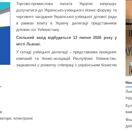
Торгово-промислова палата України запрошує
долучитися до Українсько-узбецького бізнес-форуму та
чергового засідання Української-узбецької ділової ради
в рамках візиту в Україну делегації представників
ділових кіл Узбекистану.
Спільний захід відбудеться 13 липня 2026 року у
місті Львові.
У складі узбецької делегації – представники провідних
компаній та бізнес-асоціацій Республіки Узбекистан,
зацікавлені у розвитку співпраці з українським бізнесом
Но
ь
Льв
інд
Кул
важ
ів
матори, електронні
Фін
деб