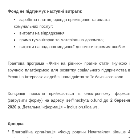
Фонд не підтримує наступні витрати:
заробітна платня, оренда приміщення та оплата
комунальних послуг;
витрати на відрядження;
пряма гуманітарна та матеріальна допомога;
витрати на надання медичної допомоги окремим особам.
Грантова програма «Жити на рівних» прагне стати гнучкою і
зручною платформою для розвитку соціального підприємства в
Україні в інтересах людей з інвалідністю та їх близького кола.
Концепції проєктів приймаються в електронному форматі
(
загрузити форму
) на адресу
se@nechytailo.fund
до
2 березня
2020 р
. Детальна інформація –
inclusion.tilda.ws
.
Довідка
* Благодійна організація «Фонд родини Нечитайло» більше 4