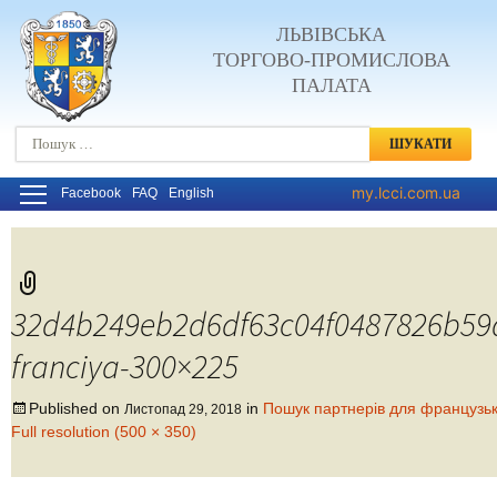
ЛЬВІВСЬКА
ТОРГОВО-ПРОМИСЛОВА
ПАЛАТА
Пошук:
my.lcci.com.ua
Facebook
FAQ
English
32d4b249eb2d6df63c04f0487826b59
franciya-300×225
Published on
in
Пошук партнерів для французьк
Листопад 29, 2018
Full resolution (500 × 350)