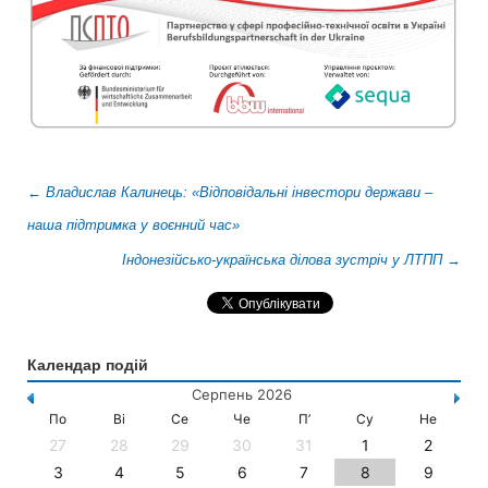
←
Владислав Калинець: «Відповідальні інвестори держави –
наша підтримка у воєнний час»
Індонезійсько-українська ділова зустріч у ЛТПП
→
Календар подій
Серпень 2026
По
Ві
Се
Че
П’
Су
Не
27
28
29
30
31
1
2
3
4
5
6
7
8
9