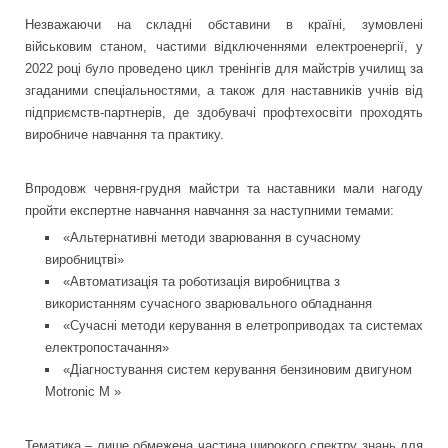
Незважаючи на складні обставини в країні, зумовлені
військовим станом, частими відключеннями електроенергії, у
2022 році було проведено цикл тренінгів для майстрів училищ за
згаданими спеціальностями, а також для наставників учнів від
підприємств-партнерів, де здобувачі профтехосвіти проходять
виробниче навчання та практику.
Впродовж червня-грудня майстри та наставники мали нагоду
пройти експертне навчання навчання за наступними темами:
«Альтернативні методи зварювання в сучасному
виробництві»
«Автоматизація та роботизація виробництва з
використанням сучасного зварювального обладнання
«Сучасні методи керування в елетроприводах та системах
електропостачання»
«Діагностування систем керування бензиновим двигуном
Motronic M »
Тематика – лише обмежена частина широкого спектру знань для