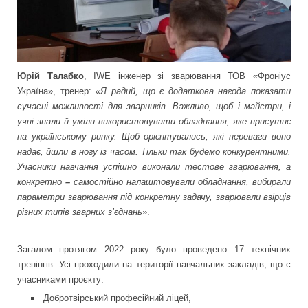
Юрій Талабко
, IWE інженер зі зварювання ТОВ «Фроніус
Україна», тренер:
«Я радий, що є додаткова нагода показати
сучасні можливості для зварників. Важливо, щоб і майстри, і
учні знали й уміли використовувати обладнання, яке присутнє
на українському ринку. Щоб орієнтувались, які переваги воно
надає, йшли в ногу із часом. Тільки так будемо конкурентними.
Учасники навчання
успішно виконали тестове зварювання, а
конкретно
–
самостійно налаштовували обладнання, вибирали
параметри зварювання під конкретну задачу, з
варювали взірців
різних типів зварних з’єднань»
.
Загалом протягом 2022 року було проведено 17 технічних
тренінгів. Усі проходили на території навчальних закладів, що є
учасниками проєкту:
Добротвірський професійний ліцей,