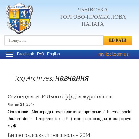
ЛЬВІВСЬКА
ТОРГОВО-ПРОМИСЛОВА
ПАЛАТА
Пошук:
my.lcci.com.ua
Facebook
FAQ
English
Tag Archives: навчання
Стипендія ім. М.Дьонхофф для журналістів
Лютий 21, 2014
Організація Міжнародні журналістські програми ( Internationale
Journalisten – Programme / IJP ) вже вчотирнадцяте запрошує
жу�
Вишеградська літня школа – 2014