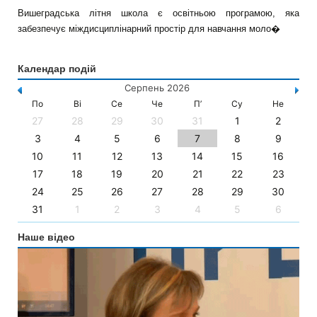
Вишеградська літня школа є освітньою програмою, яка
забезпечує міждисциплінарний простір для навчання моло�
Календар подій
Серпень 2026
По
Ві
Се
Че
П’
Су
Не
27
28
29
30
31
1
2
3
4
5
6
7
8
9
10
11
12
13
14
15
16
17
18
19
20
21
22
23
24
25
26
27
28
29
30
31
1
2
3
4
5
6
Наше відео