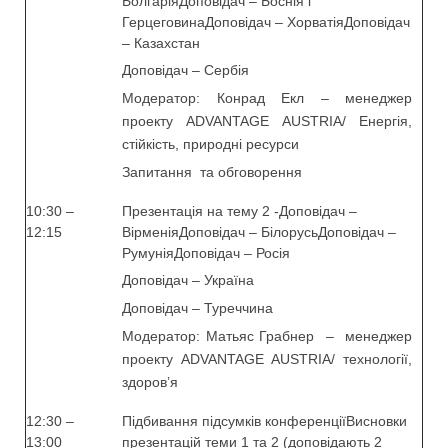
БолгаріяДоповідач – Боснія і
ГерцеговинаДоповідач – ХорватіяДоповідач
– Казахстан
Доповідач – Сербія
Модератор: Конрад Екл – менеджер
проекту ADVANTAGE AUSTRIA/ Енергія,
стійкість, природні ресурси
Запитання та обговорення
10:30 –
Презентація на тему 2 -Доповідач –
12:15
ВірменіяДоповідач – БілорусьДоповідач –
РумуніяДоповідач – Росія
Доповідач – Україна
Доповідач – Туреччина
Модератор: Матьяс Грабнер – менеджер
проекту ADVANTAGE AUSTRIA/ технології,
здоров’я
12:30 –
Підбивання підсумків конференціїВисновки
13:00
презентацій теми 1 та 2 (доповідають 2