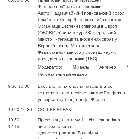
09:00-9:30
Привітальні виступи:Президент
Федеральної палати економіки
АвстріїНадзвичайний і повноважний посол
Ламберто Заніер /Генеральний секретар
Організації Безпеки і співпраці в Європі
(ОБСЄ)Себастьян Курс/ Федеральний
міністр інтеграції та іноземних справ у
ЄвропіРеінхолд Міттерлегнер/
Федеральний міністр у справах науки,
досліджень і економіки (TBC)
Модератор: Міхаель Ангерер /
Регіональний менеджер
9:30-10:00
Висвітлення ключових питань:Бізнес і
технології стають «зеленішими»Професор
університету Лінц, проф.. Ферша
10:00-10:30
COFFEE BREAK
10:30 –
Презентація на тему 1 – Нові екологічно
12:15
чисті технології і
гідроелектростанціїДоповідач –