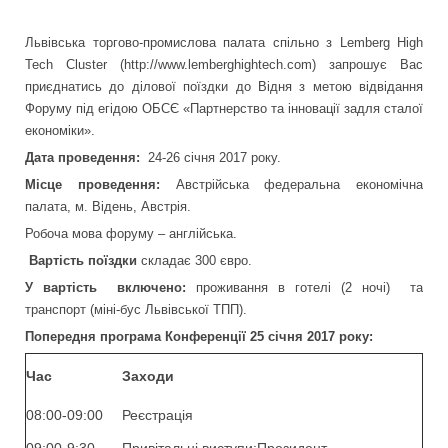
Львівська торгово-промислова палата спільно з Lemberg High
Tech Cluster (http://www.lemberghightech.com) запрошує Вас
приєднатись до ділової поїздки до Відня з метою відвідання
Форуму під егідою ОБСЄ «Партнерство та інновації задля сталої
економіки».
Дата проведення:
24-26 січня 2017 року.
Місце проведення:
Австрійська федеральна економічна
палата, м. Відень, Австрія.
Робоча мова форуму – англійська.
Вартість поїздки
складає 300 євро.
У вартість включено:
проживання в готелі (2 ночі) та
транспорт (міні-бус Львівської ТПП).
Попередня програма Конференції 25 січня 2017 року:
Час
Заходи
08:00-09:00
Реєстрація