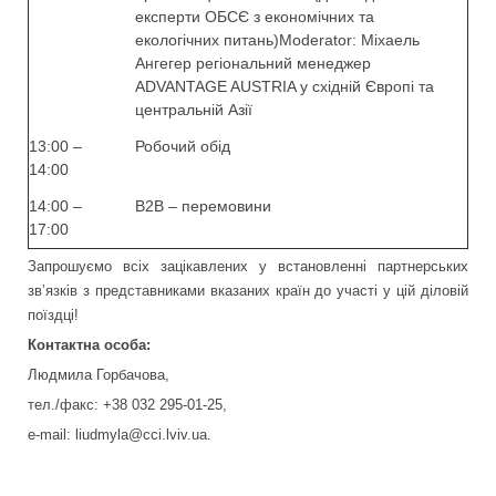
експерти ОБСЄ з економічних та
екологічних питань)Moderator: Міхаель
Ангегер регіональний менеджер
ADVANTAGE AUSTRIA у східній Європі та
центральній Азії
13:00 –
Робочий обід
14:00
14:00 –
В2В – перемовини
17:00
Запрошуємо всіх зацікавлених у встановленні партнерських
зв’язків з представниками вказаних країн до участі у цій діловій
поїздці!
Контактна особа:
Людмила Горбачова,
тел./факс: +38 032 295-01-25,
e-mail: liudmyla@cci.lviv.ua.