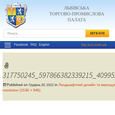
ЛЬВІВСЬКА
ТОРГОВО-ПРОМИСЛОВА
ПАЛАТА
Пошук:
my.lcci.com.ua
Facebook
FAQ
English
317750245_597866382339215_40995
Published on
in
Ландшафтний дизайн та вирощув
Грудень 20, 2022
resolution (1536 × 946)