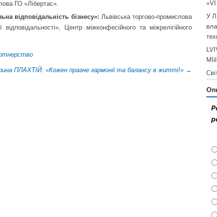
«V
олова ГО «Лібертас».
У Л
ьна відповідальність бізнесу»:
Львівська торгово-промислова
вла
ї відповідальності», Центр міжконфесійного та міжрелігійного
тех
LVI
артнерство
MIi
рина ПЛАХТІЙ: «Кожен прагне гармонії та балансу в житті!»
→
Сві
Оп
Р
р