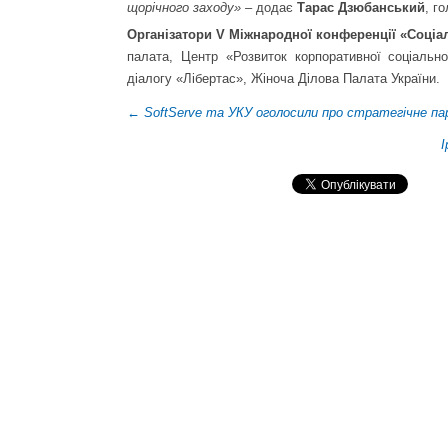
щорічного заходу» –
додає
Тарас Дзюбанський
, г
Організатори
V Міжнародної конференції «Соціал
палата, Центр «Розвиток корпоративної соціально
діалогу «Лібертас», Жіноча Ділова Палата України.
←
SoftServe та УКУ оголосили про стратегічне п
І