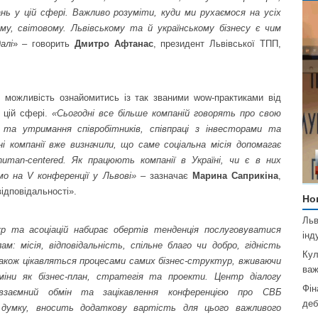
нь у цій сфері. Важливо розуміти, куди ми рухаємося на усіх
ому, світовому. Львівському та й українському бізнесу є чим
алі
» – говорить
Дмитро Афтанас
, президент Львівської ТПП,
е можливість ознайомитись із так званими wow-практиками від
у цій сфері.
«
Сьогодні все більше компаній говорять про свою
 та утримання співробітників, співпраці з інвесторами та
ні компанії вже визначили, що саме соціальна місія допомагає
man-centered. Як працюють компанії в Україні, чи є в них
имо на
V
конференції у Львові»
– зазначає
Марина Саприкіна
,
ідповідальності».
Но
Льв
р та асоціацій набирає обертів тенденція послуговуватися
інд
м: місія, відповідальність, спільне благо чи добро, гідність
Кул
 також цікавляться процесами самих бізнес-структур, вживаючи
важ
іни як бізнес-план, стратегія та проекти. Центр діалогу
Фін
взаємний обмін та зацікавлення конференцією про СВБ
деб
 думку, вносить додаткову вартість для цього важливого