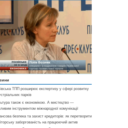
вини
івська ТПП розширює експертизу у сфері розвитку
устріальних парків
ьтура також є економікою. А мистецтво —
ливим інструментом міжнародної комунікації
ансова безпека та захист кредиторів: як перетворити
іторську заборгованість на працюючий актив