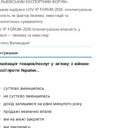
I ЛЬВІВСЬКИЙ ЕКСПОРТНИЙ ФОРУМ»
ьвові відбувся LVIV IP FORUM 2026: інтелектуальна
сність як фактор безпеки, інвестицій та
нологічного суверенітету
V IP FORUM–2026:Інтелектуальна власність у
ltech — безпека та інвестиції
тлого Великодня!
итування
еалізація товарів/послуг у зв'язку з війною
осії проти України...
суттєво зменшилась
не суттєво зменшилась
дохід залишився на рівні минулого року
продажі незначно впали
ми на межі закриття
ми закрились