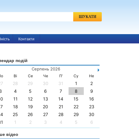
h
Пошук:
йність
Контакти
лендар подій
Серпень 2026
По
Ві
Се
Че
П’
Су
Не
27
28
29
30
31
1
2
3
4
5
6
7
8
9
10
11
12
13
14
15
16
17
18
19
20
21
22
23
24
25
26
27
28
29
30
31
1
2
3
4
5
6
ше відео