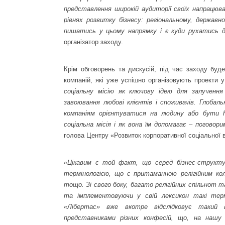
представлення широкій аудиторії своїх напрацюва
рівнях розвитку бізнесу: регіональному, державн
пишатись у цьому напрямку і є куди рухатись д
організатор заходу.
Крім обговорень та дискусій, під час заходу буд
компаній, які уже успішно організовують проекти 
соціальну місію як ключову ідею для залучення
завоювання любові клієнтів і споживачів. Глобаль
компаніям орієнтуватися на людину або бути hu
соціальна місія і як вона їм допомагає – поговор
голова Центру «Розвиток корпоративної соціальної в
«Цікавим є той факт, що серед бізнес-структу
термінологією, що є притаманною релігійним кола
тощо. Зі свого боку, багато релігійних спільнот
та імплементовуючи у свій лексикон такі терм
«Лібертас» вже вкотре відслідковує такий 
представниками різних конфесій, що, на нашу