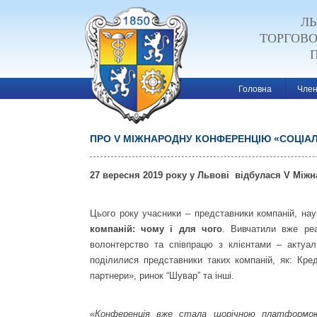
ЛЬ
ТОРГОВ
Головна
Член
ПРО V МІЖНАРОДНУ КОНФЕРЕНЦІЮ «СОЦІАЛ
Post navigatio
27 вересня 2019 року у Львові
відбулася
V Міжн
Цього року учасники – представники компаній, на
компаній: чому і для чого
. Вивчатили вже реа
волонтерство та співпрацю з клієнтами – актуаль
поділилися представники таких компаній, як: Кре
партнери», ринок “Шувар” та інші.
«
Конференція вже стала щорічною платформою 