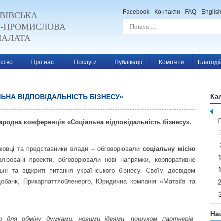
Facebook
Контакти
FAQ
Englis
ВІВСЬКА
О-ПРОМИСЛОВА
ПАЛАТА
ство
Про нас
Послуги
Публікації
Комітети
Благоді
Ка
ЬНА ВІДПОВІДАЛЬНІСТЬ БІЗНЕСУ»
n
ародна конференція «Соціальна відповідальність бізнесу».
уковці та представники влади – обговорювали
соціальну місію
лізовані проекти, обговорювали нові напрямки, корпоративне
ні та відкриті питання українського бізнесу. Своїм досвідом
добанк, Прикарпаттяобленерго, Юридична компанія «Матвіїв та
На
для обміну думками, новими ідеями, пошуком партнерів,